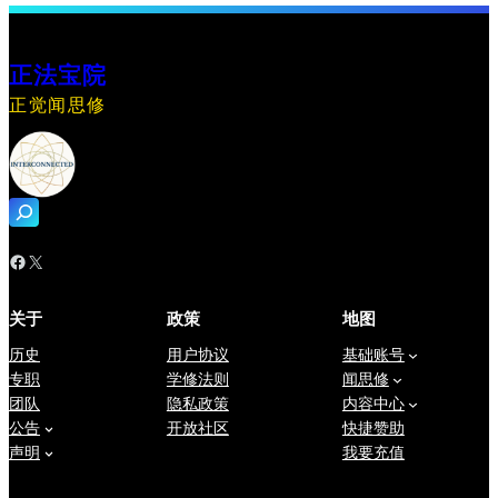
正法宝院
正觉闻思修
搜
索
Facebook
X
关于
政策
地图
历史
用户协议
基础账号
专职
学修法则
闻思修
团队
隐私政策
内容中心
公告
开放社区
快捷赞助
声明
我要充值