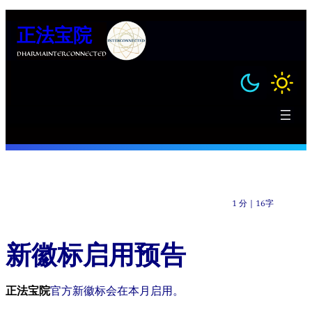
跳
正法宝院
至
内
DHARMAINTERCONNECTED
容
1 分
｜
16字
新徽标启用预告
正法宝院
官方新徽标会在本月启用。