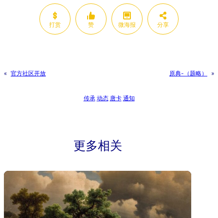
打赏
赞
微海报
分享
«
官方社区开放
原典-（题略）
»
传承
动态
唐卡
通知
更多相关