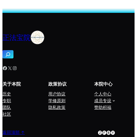
正法宝院
搜
索
Facebook
X
Instagram
关于本院
政策协议
本院中心
历史
用户协议
个人中心
专职
学修原则
成员专设
团队
隐私政策
赞助积福
社区
🅩🅕🅑🅨
返回顶部 ↑