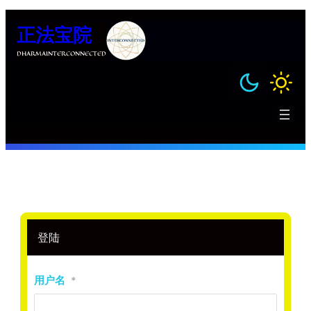
跳
正法宝院
至
内
DHARMAINTERCONNECTED
容
登陆
用户名
*