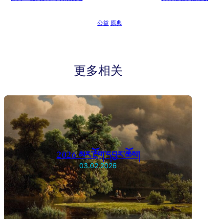
公益
原典
更多相关
2026 མར་རྔོག་དབྱར་ཆོས།
03.02.2026