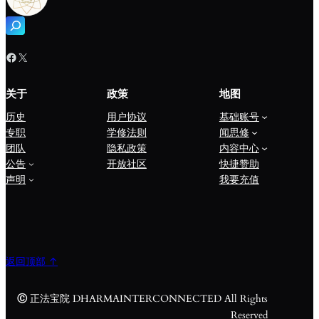
搜
索
Facebook
X
关于
政策
地图
历史
用户协议
基础账号
专职
学修法则
闻思修
团队
隐私政策
内容中心
公告
开放社区
快捷赞助
声明
我要充值
返回顶部 ↑
Ⓒ
正法宝院 DHARMAINTERCONNECTED All Rights
Reserved