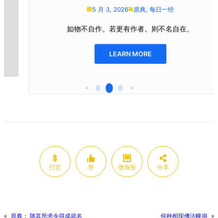
5 月 3, 2026
原典
,
每日一经
如物不自作。若更有作者。则不名自在。
LEARN MORE
打赏
赞
微海报
分享
«
原典： 随其所求令得成就名
何种相现佛法幢崩
»