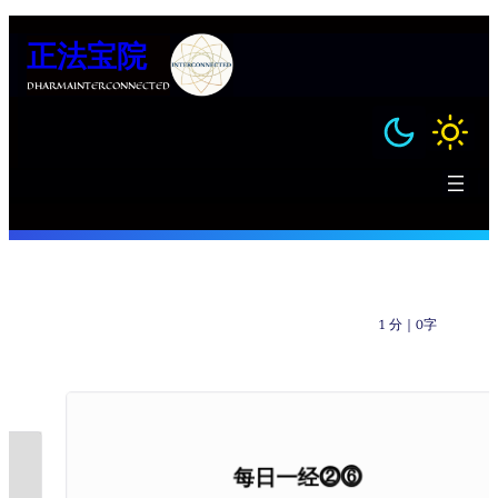
跳
正法宝院
至
内
DHARMAINTERCONNECTED
容
1 分
｜
0字
每日一经⓶⓺