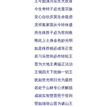
王今如满月应生大欢喜
今生奇特子必光显宗族
安心自欣庆莫生余疑虑
灵祥集家国从今转休盛
所生殊胜子必为世间救
惟此上士身金色妙光明
如是殊胜相必成等正觉
若习乐世间必作转轮王
普为大地主勇猛正法治
王领四天下统御一切王
犹如世光明日光为最胜
若处于山林专心求解脱
成就实智慧普照于世间
譬如须弥山普为诸山王