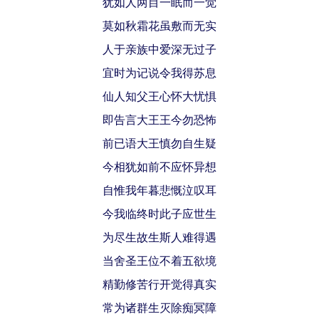
犹如人两目一眠而一觉
莫如秋霜花虽敷而无实
人于亲族中爱深无过子
宜时为记说令我得苏息
仙人知父王心怀大忧惧
即告言大王王今勿恐怖
前已语大王慎勿自生疑
今相犹如前不应怀异想
自惟我年暮悲慨泣叹耳
今我临终时此子应世生
为尽生故生斯人难得遇
当舍圣王位不着五欲境
精勤修苦行开觉得真实
常为诸群生灭除痴冥障