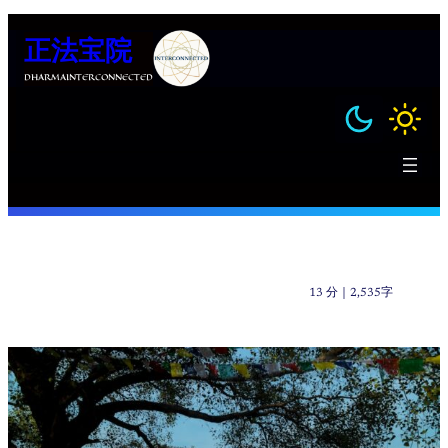
跳
正法宝院
至
内
DHARMAINTERCONNECTED
容
13 分
｜
2,535字