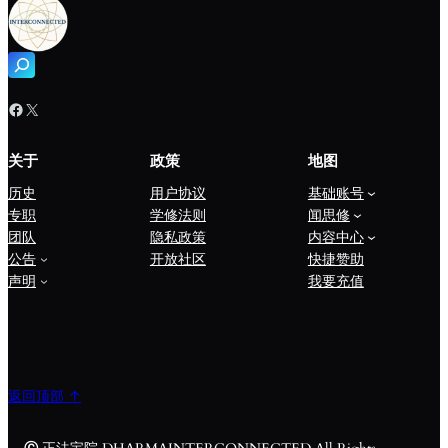
搜
索
Facebook
X
关于
政策
地图
历史
用户协议
基础账号
专职
学修法则
闻思修
团队
隐私政策
内容中心
公告
开放社区
快捷赞助
声明
我要充值
返回顶部 ↑