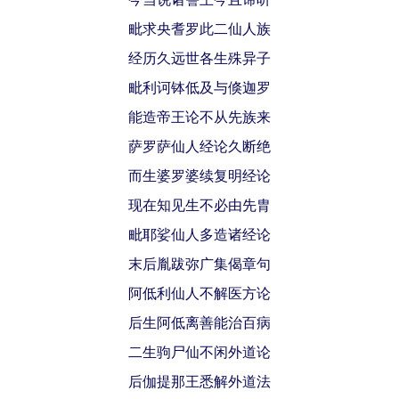
毗求央耆罗此二仙人族
经历久远世各生殊异子
毗利诃钵低及与倏迦罗
能造帝王论不从先族来
萨罗萨仙人经论久断绝
而生婆罗婆续复明经论
现在知见生不必由先胄
毗耶娑仙人多造诸经论
末后胤跋弥广集偈章句
阿低利仙人不解医方论
后生阿低离善能治百病
二生驹尸仙不闲外道论
后伽提那王悉解外道法