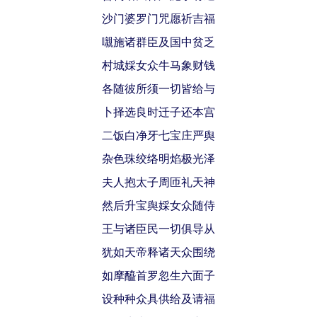
沙门婆罗门咒愿祈吉福
嚫施诸群臣及国中贫乏
村城婇女众牛马象财钱
各随彼所须一切皆给与
卜择选良时迁子还本宫
二饭白净牙七宝庄严舆
杂色珠绞络明焰极光泽
夫人抱太子周匝礼天神
然后升宝舆婇女众随侍
王与诸臣民一切俱导从
犹如天帝释诸天众围绕
如摩醯首罗忽生六面子
设种种众具供给及请福