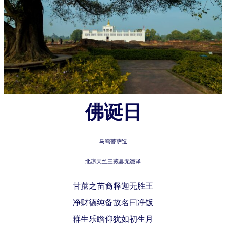
佛诞日
马鸣菩萨造
北凉天竺三藏昙无谶译
甘蔗之苗裔释迦无胜王
净财德纯备故名曰净饭
群生乐瞻仰犹如初生月