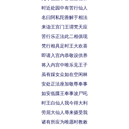
时近处园中有苦行仙人
名曰阿私陀善解于相法
来诣王宫门王谓梵天应
苦行乐正法此二相俱现
梵行相具足时王大欢喜
即请入宫内恭敬设供养
将入内宫中唯乐见王子
虽有婇女众如在空闲林
安处正法座加敬尊奉事
如安低牒王奉事波尸吒
时王白仙人我今得大利
劳屈大仙人辱来摄受我
诸有所应为唯愿时教敕