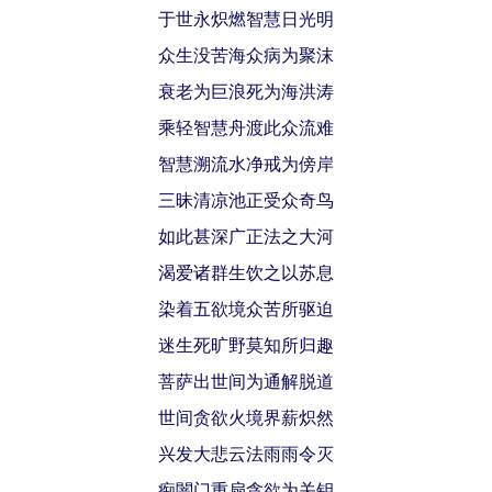
于世永炽燃智慧日光明
众生没苦海众病为聚沫
衰老为巨浪死为海洪涛
乘轻智慧舟渡此众流难
智慧溯流水净戒为傍岸
三昧清凉池正受众奇鸟
如此甚深广正法之大河
渴爱诸群生饮之以苏息
染着五欲境众苦所驱迫
迷生死旷野莫知所归趣
菩萨出世间为通解脱道
世间贪欲火境界薪炽然
兴发大悲云法雨雨令灭
痴闇门重扇贪欲为关钥