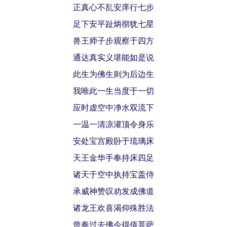
正真心不乱安庠行七步
足下安平趾炳彻犹七星
兽王师子步观察于四方
通达真实义堪能如是说
此生为佛生则为后边生
我唯此一生当度于一切
应时虚空中净水双流下
一温一清凉灌顶令身乐
安处宝宫殿卧于琉璃床
天王金华手奉持床四足
诸天于空中执持宝盖侍
承威神赞叹劝发成佛道
诸龙王欢喜渴仰殊胜法
曾奉过去佛今得值菩萨