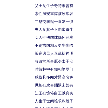
父王见生子奇特未曾有
素性虽安重惊骇改常容
二息交胸起一喜复一惧
夫人见其子不由常道生
女人性怯弱㤹惕怀冰炭
不别吉凶相反更生忧怖
长宿诸母人互乱祈神明
各请常所事愿令太子安
时彼林中有知相婆罗门
威仪具多闻才辩高名称
见相心欢喜踊跃未曾有
知王心惊怖白王以真实
人生于世间唯求殊胜子