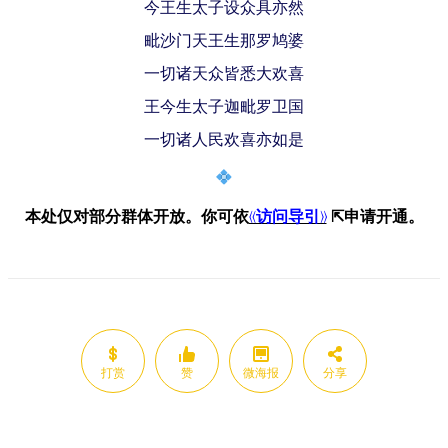
今王生太子设众具亦然
毗沙门天王生那罗鸠婆
一切诸天众皆悉大欢喜
王今生太子迦毗罗卫国
一切诸人民欢喜亦如是
本处仅对部分群体开放。
你可依
《访问导引》
⇱
申
请开通。
打赏
赞
微海报
分享