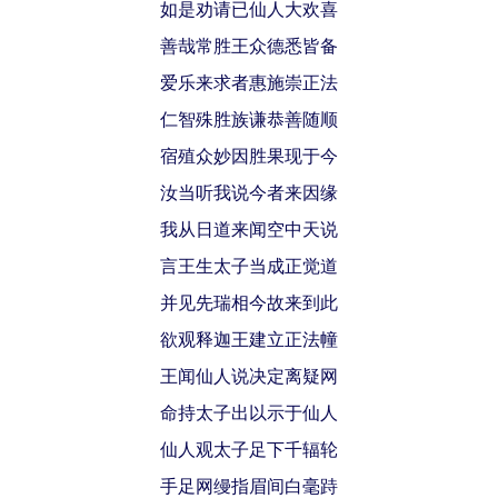
如是劝请已仙人大欢喜
善哉常胜王众德悉皆备
爱乐来求者惠施崇正法
仁智殊胜族谦恭善随顺
宿殖众妙因胜果现于今
汝当听我说今者来因缘
我从日道来闻空中天说
言王生太子当成正觉道
并见先瑞相今故来到此
欲观释迦王建立正法幢
王闻仙人说决定离疑网
命持太子出以示于仙人
仙人观太子足下千辐轮
手足网缦指眉间白毫跱