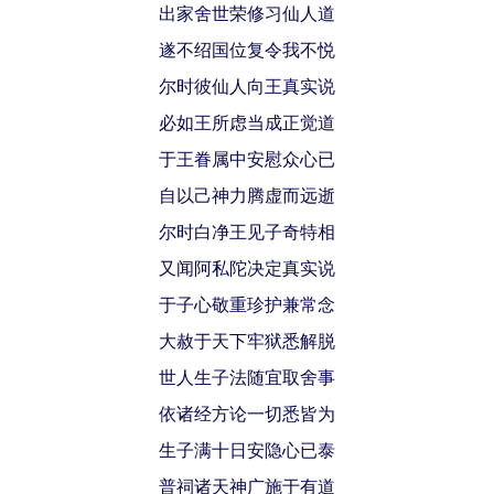
出家舍世荣修习仙人道
遂不绍国位复令我不悦
尔时彼仙人向王真实说
必如王所虑当成正觉道
于王眷属中安慰众心已
自以己神力腾虚而远逝
尔时白净王见子奇特相
又闻阿私陀决定真实说
于子心敬重珍护兼常念
大赦于天下牢狱悉解脱
世人生子法随宜取舍事
依诸经方论一切悉皆为
生子满十日安隐心已泰
普祠诸天神广施于有道