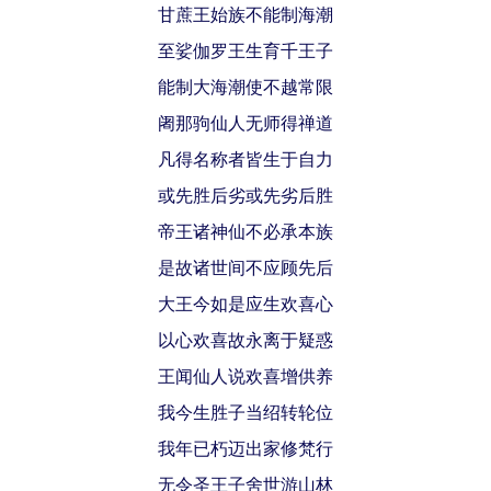
甘蔗王始族不能制海潮
至娑伽罗王生育千王子
能制大海潮使不越常限
阇那驹仙人无师得禅道
凡得名称者皆生于自力
或先胜后劣或先劣后胜
帝王诸神仙不必承本族
是故诸世间不应顾先后
大王今如是应生欢喜心
以心欢喜故永离于疑惑
王闻仙人说欢喜增供养
我今生胜子当绍转轮位
我年已朽迈出家修梵行
无令圣王子舍世游山林