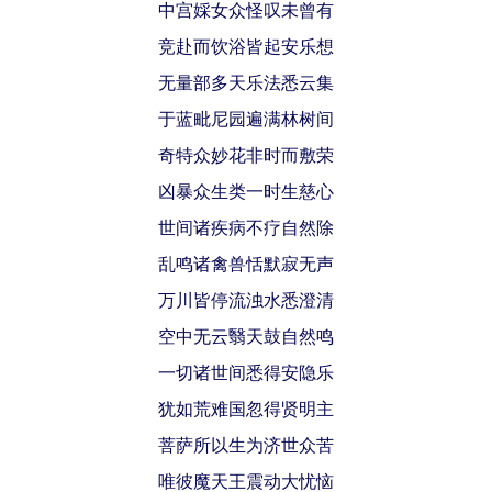
中宫婇女众怪叹未曾有
竞赴而饮浴皆起安乐想
无量部多天乐法悉云集
于蓝毗尼园遍满林树间
奇特众妙花非时而敷荣
凶暴众生类一时生慈心
世间诸疾病不疗自然除
乱鸣诸禽兽恬默寂无声
万川皆停流浊水悉澄清
空中无云翳天鼓自然鸣
一切诸世间悉得安隐乐
犹如荒难国忽得贤明主
菩萨所以生为济世众苦
唯彼魔天王震动大忧恼