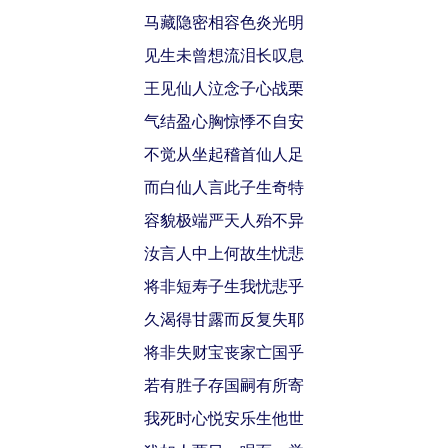
马藏隐密相容色炎光明
见生未曾想流泪长叹息
王见仙人泣念子心战栗
气结盈心胸惊悸不自安
不觉从坐起稽首仙人足
而白仙人言此子生奇特
容貌极端严天人殆不异
汝言人中上何故生忧悲
将非短寿子生我忧悲乎
久渴得甘露而反复失耶
将非失财宝丧家亡国乎
若有胜子存国嗣有所寄
我死时心悦安乐生他世