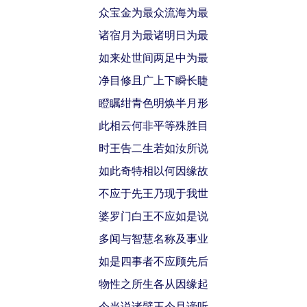
众宝金为最众流海为最
诸宿月为最诸明日为最
如来处世间两足中为最
净目修且广上下瞬长睫
瞪瞩绀青色明焕半月形
此相云何非平等殊胜目
时王告二生若如汝所说
如此奇特相以何因缘故
不应于先王乃现于我世
婆罗门白王不应如是说
多闻与智慧名称及事业
如是四事者不应顾先后
物性之所生各从因缘起
今当说诸譬王今且谛听