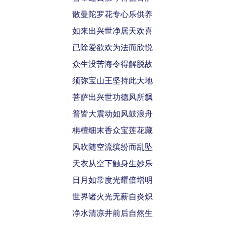
散曼陀罗花专心乐供养
如来出兴世净居天欢喜
已除爱欲欢为法而欣悦
众生没苦海令得解脱故
须弥宝山王坚持此大地
菩萨出兴世功德风所飘
普皆大震动如风鼓浪舟
栴檀细末香众宝莲花藏
风吹随空流缤纷而乱坠
天衣从空下触身生妙乐
日月如常度光耀倍增明
世界诸火光无薪自炎炽
净水清凉井前后自然生