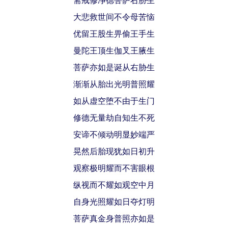
大悲救世间不令母苦恼
优留王股生畀偷王手生
曼陀王顶生伽叉王腋生
菩萨亦如是诞从右胁生
渐渐从胎出光明普照耀
如从虚空堕不由于生门
修德无量劫自知生不死
安谛不倾动明显妙端严
晃然后胎现犹如日初升
观察极明耀而不害眼根
纵视而不耀如观空中月
自身光照耀如日夺灯明
菩萨真金身普照亦如是