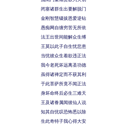
闭塞诸群生出要解脱门
金刚智慧镊拔恩爱逆钻
愚痴网自缠穷苦无所依
法王出世间能解众生缚
王莫以此子自生忧悲患
当忧彼众生着欲违正法
我今老死坏远离圣功德
虽得诸禅定而不获其利
于此菩萨所竟不闻正法
身坏命终后必生三难天
王及诸眷属闻彼仙人说
知其自忧叹恐怖悉以除
生此奇特子我心得大安