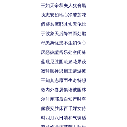
王如天帝释夫人犹舍脂
执志安如地心净若莲花
假譬名摩耶其实无伦比
于彼象天后降神而处胎
母悉离忧患不生幻伪心
厌恶彼諠俗乐处空闲林
蓝毗尼胜园流泉花果茂
寂静顺禅思启王请游彼
王知其志愿而生奇特想
敕内外眷属俱诣彼园林
尔时摩耶后自知产时至
偃寝安胜床百千婇女侍
时四月八日清和气调适
斋戒修净德菩萨右胁生