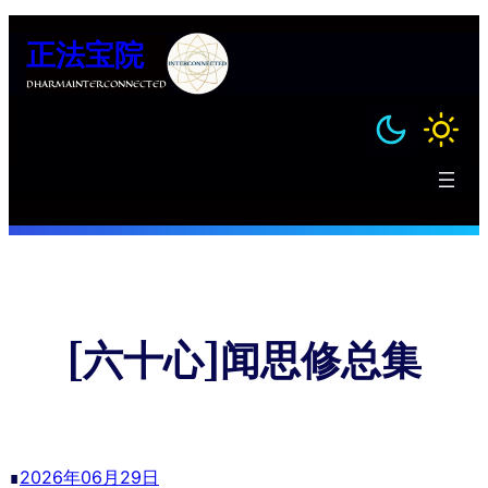
跳
正法宝院
至
内
DHARMAINTERCONNECTED
容
[六十心]闻思修总集
∎
2026年06月29日