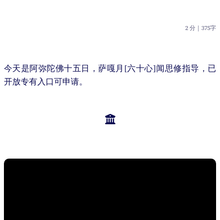
2 分
｜
375字
今天是阿弥陀佛十五日，萨嘎月[六十心]闻思修指导，已
开放专有入口可申请。