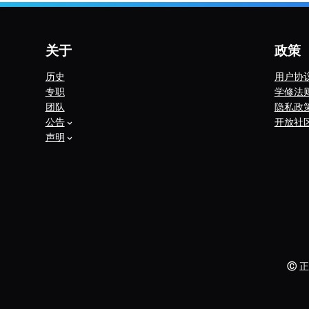
关于
政策
历史
用户协
专职
学修法
团队
隐私政
公告
开放社
声明
Ⓒ
正法