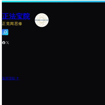
正法宝院
正觉闻思修
搜
索
Facebook
X
返回顶部 ↑