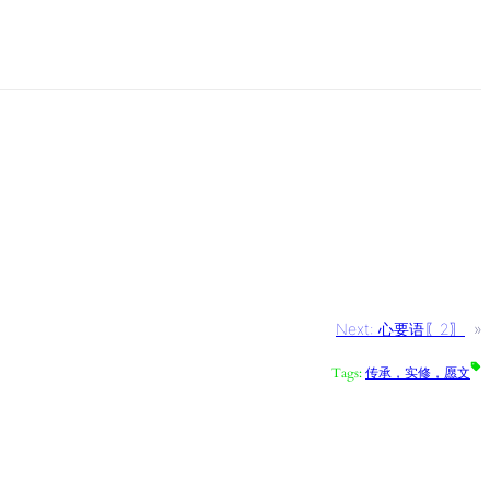
Next:
心要语〖2〗
»
Tags:
传承，实修，愿文