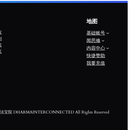
地图
议
基础账号
则
闻思修
策
内容中心
区
快捷赞助
我要充值
宝院 DHARMAINTERCONNECTED All Rights Reserved