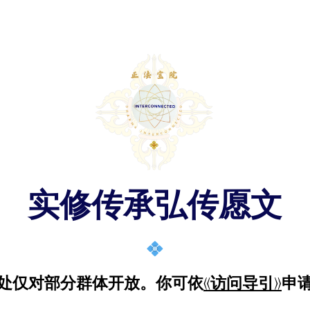
实修传承弘传愿文
处仅对部分群体开放。
你可依
《访问导引》
申