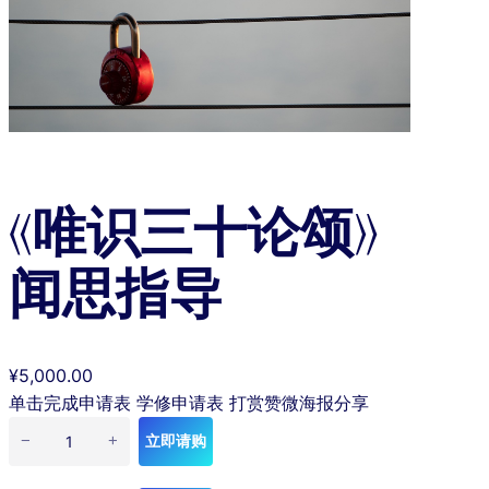
《唯识三十论颂》
《
闻思指导
唯
识
三
十
¥
5,000.00
论
单击完成申请表 学修申请表 打赏赞微海报分享
颂
》
立即请购
−
+
闻
思