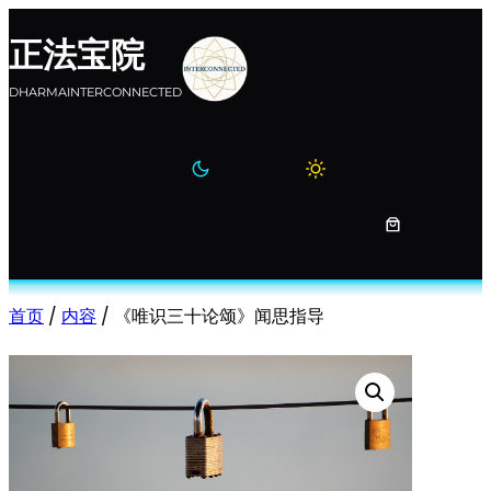
跳
正法宝院
至
内
DHARMAINTERCONNECTED
容
首页
/
内容
/ 《唯识三十论颂》闻思指导