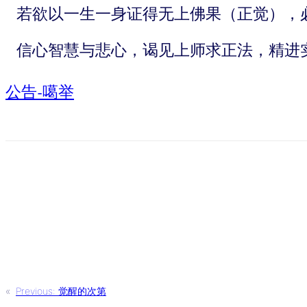
若欲以一生一身证得无上佛果（正觉），
信心智慧与悲心，谒见上师求正法，精进
公告-噶举
«
Previous:
觉醒的次第