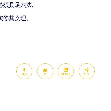
必须具足六法。
实修其义理。
打赏
赞
微海报
分享