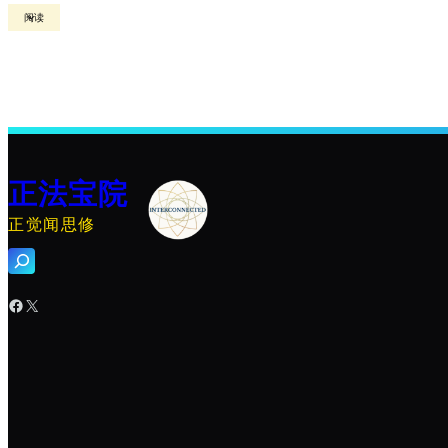
阅读
正法宝院
正觉闻思修
搜
索
Facebook
X