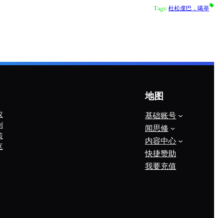
Tags:
杜松虔巴，噶举
地图
议
基础账号
则
闻思修
策
内容中心
区
快捷赞助
我要充值