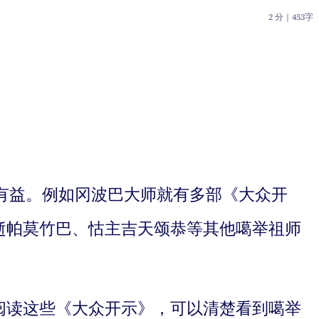
2 分
｜
453字
心有益。例如冈波巴大师就有多部《大众开
逝帕莫竹巴、怙主吉天颂恭等其他噶举祖师
阅读这些《大众开示》，可以清楚看到噶举