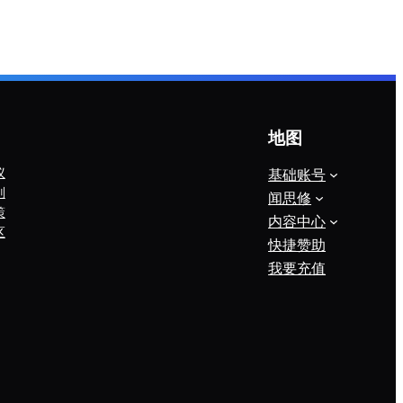
地图
议
基础账号
则
闻思修
策
内容中心
区
快捷赞助
我要充值