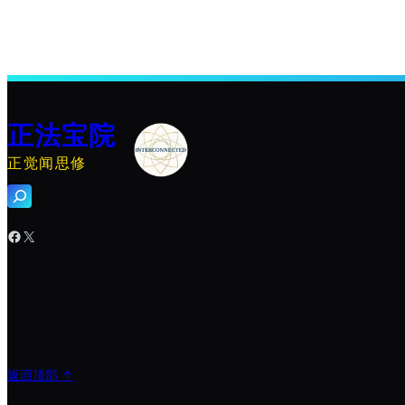
正法宝院
正觉闻思修
搜
索
Facebook
X
返回顶部 ↑