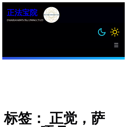
跳
正法宝院
至
内
DHARMAINTERCONNECTED
容
标签：
正觉，萨