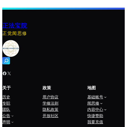
正法宝院
正觉闻思修
搜
索
Facebook
X
关于
政策
地图
历史
用户协议
基础账号
专职
学修法则
闻思修
团队
隐私政策
内容中心
公告
开放社区
快捷赞助
声明
我要充值