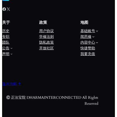
Facebook
X
关于
政策
地图
历史
用户协议
基础账号
专职
学修法则
闻思修
团队
隐私政策
内容中心
公告
开放社区
快捷赞助
声明
我要充值
返回顶部 ↑
Ⓒ
正法宝院 DHARMAINTERCONNECTED All Rights
Reserved