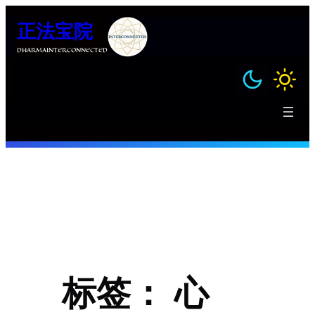
跳
正法宝院
至
内
DHARMAINTERCONNECTED
容
标签：
心