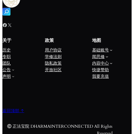
搜
索
Facebook
X
关于
政策
地图
历史
用户协议
基础账号
专职
学修法则
闻思修
团队
隐私政策
内容中心
公告
开放社区
快捷赞助
声明
我要充值
返回顶部 ↑
Ⓒ
正法宝院 DHARMAINTERCONNECTED All Rights
Reserved