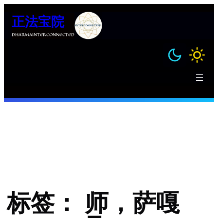
跳
正法宝院
至
内
DHARMAINTERCONNECTED
容
标签：
师，萨嘎