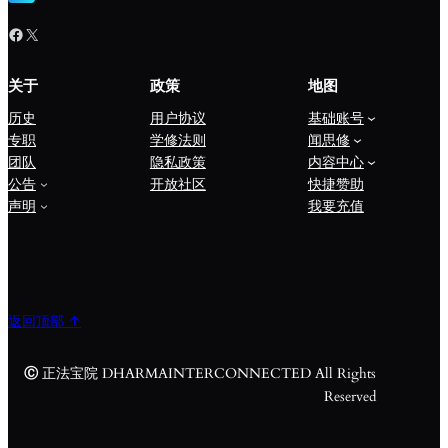
Facebook
X
关于
政策
地图
历史
用户协议
基础账号
专职
学修法则
闻思修
团队
隐私政策
内容中心
公告
开放社区
快捷赞助
声明
我要充值
返回顶部 ↑
Ⓒ
正法宝院 DHARMAINTERCONNECTED All Rights
Reserved