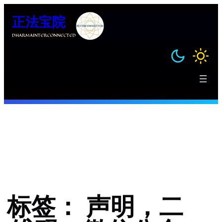
跳
正法宝院
至
内
DHARMAINTERCONNECTED
容
标签：
声明，二