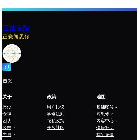
正法宝院
正觉闻思修
搜
索
Facebook
X
关于
政策
地图
历史
用户协议
基础账号
专职
学修法则
闻思修
团队
隐私政策
内容中心
公告
开放社区
快捷赞助
声明
我要充值