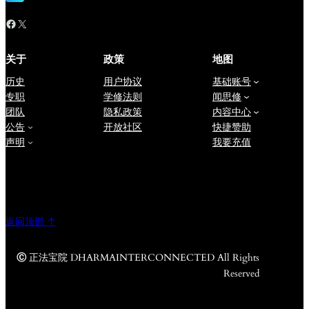
Facebook
X
关于
政策
地图
历史
用户协议
基础账号
专职
学修法则
闻思修
团队
隐私政策
内容中心
公告
开放社区
快捷赞助
声明
我要充值
返回顶部 ↑
Ⓒ
正法宝院 DHARMAINTERCONNECTED All Rights
Reserved