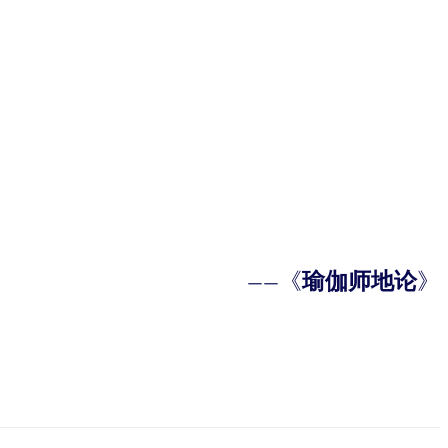
——《
瑜伽师地论
》