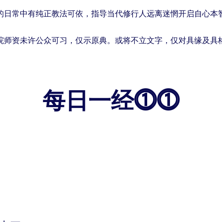
的日常中有纯正教法可依，指导当代修行人远离迷惘开启自心本
院师资未许公众可习，仅示原典。或将不立文字，仅对具缘及具
每日一经⓵⓵