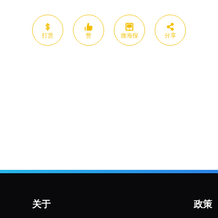
打赏
赞
微海报
分享
关于
政策