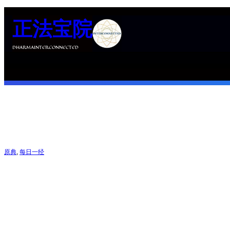
跳
正法宝院
至
内
DHARMAINTERCONNECTED
容
原典
, 
每日一经