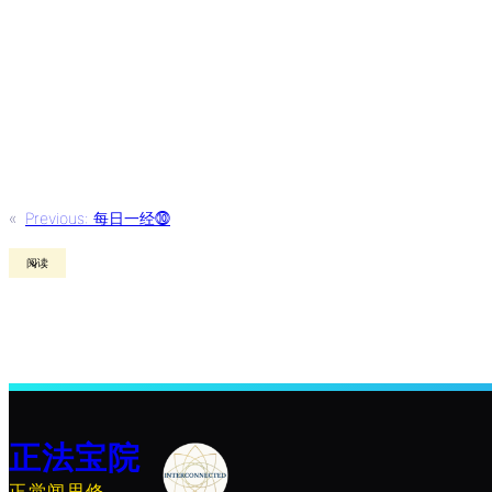
«
Previous:
每日一经⓾
阅读
正法宝院
正觉闻思修