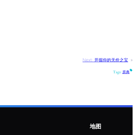
Next:
开掘你的无价之宝
»
Tags:
原典
地图