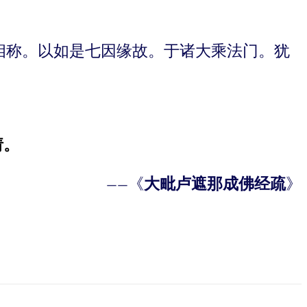
相称。以如是七因缘故。于诸大乘法门。犹
请。
——《
大毗卢遮那成佛经疏
》