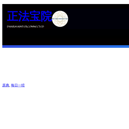
跳
正法宝院
至
内
DHARMAINTERCONNECTED
容
原典
, 
每日一经