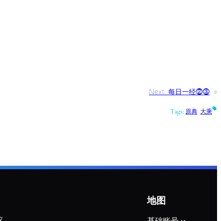
Next:
每日一经⓶⓷
»
Tags:
原典
大乘
地图
议
基础账号