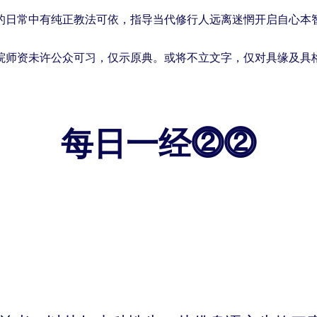
的日常中有纯正教法可依，指导当代修行人远离迷惘开启自心本
院师资未许公众可习，仅示原典。或将不立文字，仅对具缘及具
每日一经⓶⓶