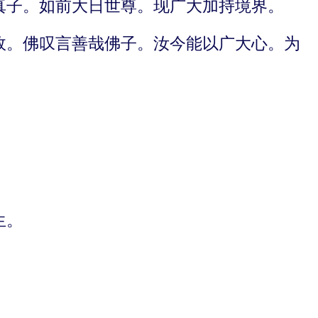
真子。如前大日世尊。现广大加持境界。
故。佛叹言善哉佛子。汝今能以广大心。为
生。