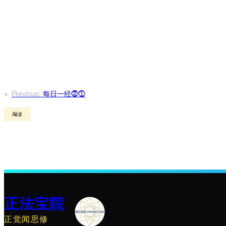
«
Previous:
每日一经⓶⓵
阅读
正法宝院
正觉闻思修
搜