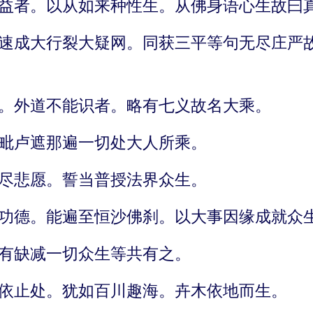
益者。以从如来种性生。从佛身语心生故曰
速成大行裂大疑网。同获三平等句无尽庄严
。外道不能识者。略有七义故名大乘。
毗卢遮那遍一切处大人所乘。
尽悲愿。誓当普授法界众生。
功德。能遍至恒沙佛刹。以大事因缘成就众
有缺减一切众生等共有之。
依止处。犹如百川趣海。卉木依地而生。