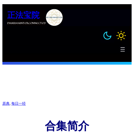
跳
正法宝院
至
内
DHARMAINTERCONNECTED
容
原典
, 
每日一经
合集简介