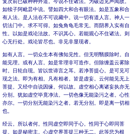
复次前已破种种外道。今说不住诸法。为破边见声闻故。
如犊子阿毗昙中说。譬如四大和合有眼法。如是五象和合
有人法。是人法在不可说藏中。说一切有道人言。神人一
切法门中。求不可得。如兔角龟毛常无。而阴界入实有自
性。以如是戏论法故。不识其心。若能观心不住诸法。则
心无行处。戏论皆尽也。非见非显现者。
如有人言。一切众生本有佛知见性。但无明翳膜除时。自
能见理。或有人言。如是常理非可造作。但除缠盖云雾除
时。日轮自现。皆以世谛言之耳。若净菩提心。是可见可
现之法。即为有相。凡有相者。皆是虚妄。云何能见无上
菩提。又经中自说因缘。何以故。虚空相心离诸妄执亦无
分别。犹如虚空毕竟净法。一切色像无能染污之者。心性
亦尔。一切分别无能染污之者。若无分别。即是离一切相
也。
经云。所以者何。性同虚空即同于心。性同于心即同菩
提。如是秘密主。心虚空界菩提三种无二。此等悲为根