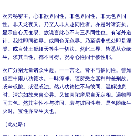
次云秘密主。心非欲界同性。非色界同性。非无色界同
性。非天龙夜叉。乃至人非人趣同性者。亦是对诸妄执。
显示自心无变易。故说言此心不与三界同性也。有诸外道
计。我性即同欲界。或同色无色界。乃至谓非想处即是涅
槃。或言梵王毗纽天等生一切法。然此三界。皆悉从众缘
生。求其自性。都不可得。况令心性同于彼性耶。
次广分别无量诸众生趣。一一言之。皆不与彼同性。譬如
虚空中雨八功德水。一味淳净。随所受之器种种差别故。
或辛或酸。或温或浊。然八功德性不与彼同。温解浊息
时。清凉如故未曾变异。又如真陀摩尼自无定相。遇物即
同其色。然其宝性不与彼同。若与彼同性者。是色随缘生
灭时。宝性亦应生灭也。
（此处略）