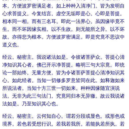
本。方便波罗密满足者。如上种种入清净门。皆为发明自
心求菩提义。今复结言。虚空无垢即是心。心即是菩提。
相本同一相。而有三名耳。即此一法界心。虽因缘毕竟不
生。而不坏因缘实相。以不生故。则无能所之异。以不坏
故。亦得悲为根本。方便波罗密满足。即是究竟不思议中
道义也。
经云。秘密主。我说诸法如是。令彼诸菩萨众。菩提心清
净知识其心者。佛已开示净菩提。略明三句大宗竟。即统
论一部始终。无量方便。皆为令诸菩萨菩提心清净知识其
心。如此经者。当知一切修多罗意皆同在此。如释迦如来
所说法者。当知十方三世一切如来。种种因缘随宜演说
法。无非为此三句法门。究竟同归本无异辙。故云我说诸
法如是。乃至知识其心也。
经云。秘密主。云何知自心。谓若分段或显色。或形色或
境界。若色若受想行识。若我若我所。若能执若所执。若