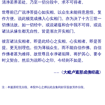
清净若界若处。乃至一切分段中。求不可得者。
世尊前已广说净菩提心如实相。以众生未能得意悬悟。复
作方便。说此顿觉成佛入心实相门。亦为决了十方三世一
切佛法故。如一切经中。或说诸蕴和合中我不可得。或说
诸法从缘生都无自性。皆是渐次开实相门。
彼言诸法实相者。即是此经心之实相。心实相者。即是菩
提。更无别理也。但为薄福众生。而不能自信作佛。自信
作佛者甚为难得。故世尊且令净诸垢障。将护其心。要令
时义契合。然后为说即心之印。今经则不如是。
——《
大毗卢遮那成佛经疏
》
注：本篇原经无分段。本院中心之师以此合集利好宗旨故另作分段。