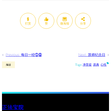
打赏
赞
微海报
分享
«
Previous:
每日一经⓵⓼
Next:
莲师纪念日
»
Tags:
净菩提
原典
心性
阅读
正法宝院