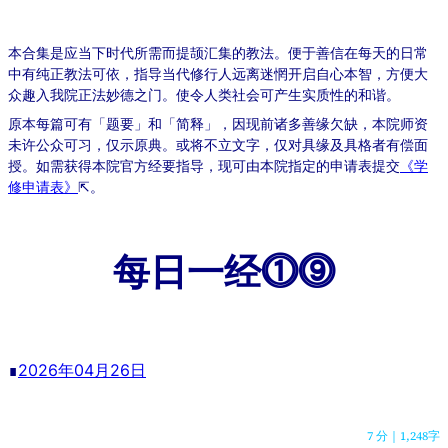
本合集是应当下时代所需而提颉汇集的教法。便于善信在每天的日常
中有纯正教法可依，指导当代修行人远离迷惘开启自心本智，方便大
众趣入我院正法妙德之门。使令人类社会可产生实质性的和谐。
原本每篇可有「题要」和「简释」，因现前诸多善缘欠缺，本院师资
未许公众可习，仅示原典。或将不立文字，仅对具缘及具格者有偿面
授。如需获得本院官方经要指导，现可由本院指定的申请表提交
《学
修申请表》
⇱。
每日一经⓵⓽
∎
2026年04月26日
7 分
｜
1,248字