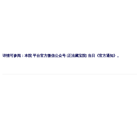
详情可参阅：本院 平台官方微信公众号 {正法藏宝院} 当日《官方通知》。