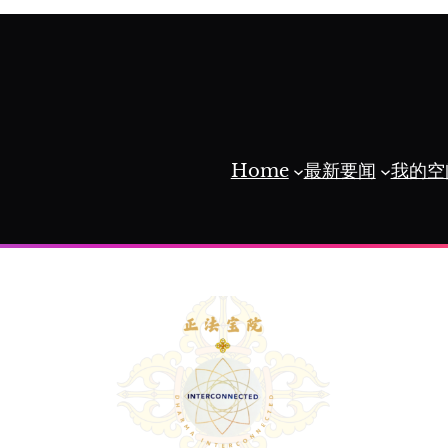
我的空
Home
最新要闻