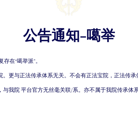
公告通知-噶举
复存在“噶举派”。
院。更与正法传承体系无关。不会有正法宝院，正法传承
与我院 平台官方无丝毫关联/系。亦不属于我院传承体