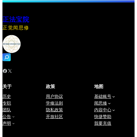
正法宝院
正觉闻思修
搜
索
Facebook
X
关于
政策
地图
历史
用户协议
基础账号
专职
学修法则
闻思修
团队
隐私政策
内容中心
公告
开放社区
快捷赞助
声明
我要充值