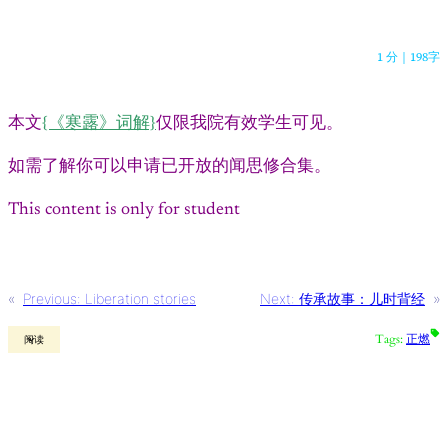
1 分
｜
198字
本文
{《寒露》词解}
仅限我院有效学生可见。
如需了解你可以申请已开放的闻思修合集。
This content is only for student
«
Previous:
Liberation stories
Next:
传承故事：儿时背经
»
Tags:
正燃
阅读