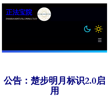
跳
正法宝院
至
内
DHARMAINTERCONNECTED
容
公告：楚步明月标识2.0启
用