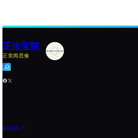
正法宝院
正觉闻思修
搜
索
Facebook
X
返回顶部 ↑