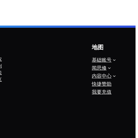
地图
议
基础账号
则
闻思修
策
内容中心
区
快捷赞助
我要充值