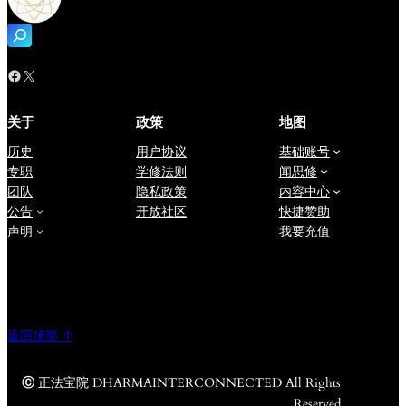
搜
索
Facebook
X
关于
政策
地图
历史
用户协议
基础账号
专职
学修法则
闻思修
团队
隐私政策
内容中心
公告
开放社区
快捷赞助
声明
我要充值
返回顶部 ↑
Ⓒ
正法宝院 DHARMAINTERCONNECTED All Rights
Reserved