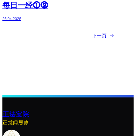
每日一经⓵⓽
26.04.2026
下一页
→
正法宝院
正觉闻思修