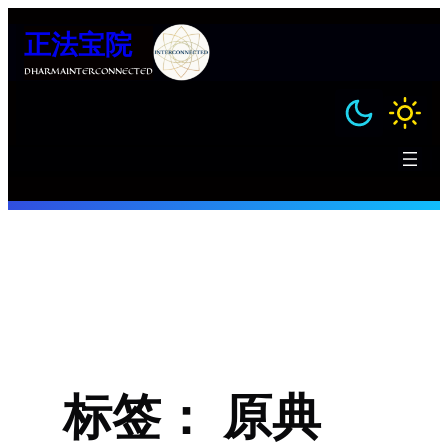
跳
正法宝院
至
内
DHARMAINTERCONNECTED
容
标签：
原典