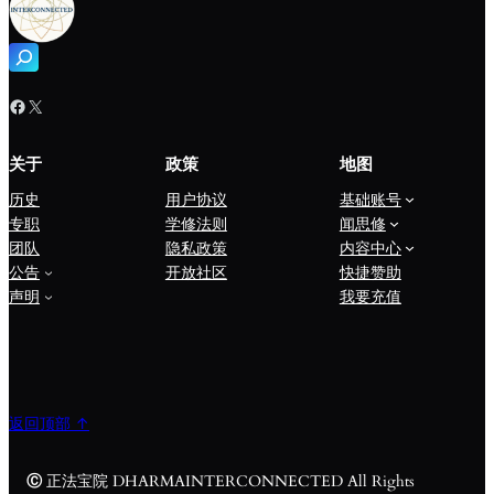
搜
索
Facebook
X
关于
政策
地图
历史
用户协议
基础账号
专职
学修法则
闻思修
团队
隐私政策
内容中心
公告
开放社区
快捷赞助
声明
我要充值
返回顶部 ↑
Ⓒ
正法宝院 DHARMAINTERCONNECTED All Rights