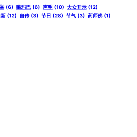
举
(6)
噶玛巴
(6)
声明
(10)
大众开示
(12)
知新
(12)
自传
(3)
节日
(28)
节气
(3)
药师佛
(1)