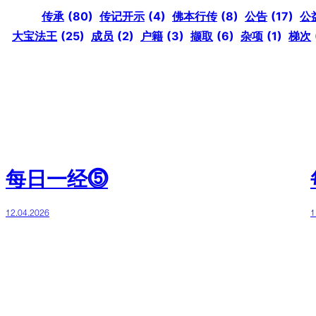
传承
(80)
传记开示
(4)
佛本行传
(8)
公告
(17)
公
大宝法王
(25)
成员
(2)
户籍
(3)
撷取
(6)
杂项
(1)
梯次
每日一经⓹
12.04.2026
1