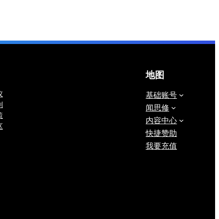
地图
议
基础账号
则
闻思修
策
内容中心
区
快捷赞助
我要充值