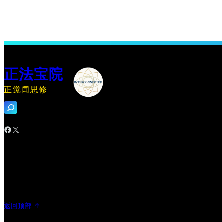
正法宝院
正觉闻思修
搜
索
Facebook
X
返回顶部 ↑