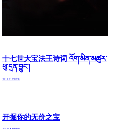
十七世大宝法王诗词 འོག་མིན་མཚུར་
ཕུ་དྲན་བྱུང་།
13.05.2026
开掘你的无价之宝