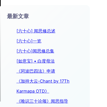
最新文章
[六十心] 闻思修总述
[六十心]一览
[六十心]闻思修总集
[如意宝] • 白度母法
《冈波巴四法》申请
《加持大云-Chant by 17Th
Karmapa OTD》
《唯识三十论颂》闻思指导