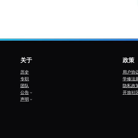
关于
政策
历史
用户协
专职
学修法
团队
隐私政
公告
开放社
声明