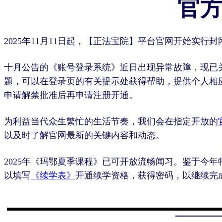
官
2025年11月11日起，【正法宝院】平台官网开始实
十月公告的《账号登录系统》近日出现异常故障，现已
题，可以在登录页的有关提示处获得帮助，提供个人相
申请解禁批准后再申请注册开通。
为利益当代众生繁忙的生活节奏，我们会在指定开放的
以及时了解官网最新的关键内容和动态。
2025年《玛鄂夏季课程》已可开放流畅闻习。鉴于今
以填写
《续学表》
开通续学资格，获得密码，以继续完