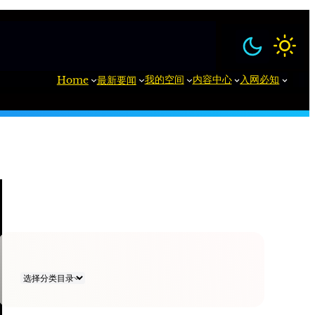
我的空间
内容中心
入网必知
Home
最新要闻
分
类
目
录