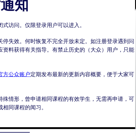
方通知
行封闭式访问。仅限登录用户可以进入。
关停失效。何时恢复不完全开放未定。如注册登录遇到问
应资料获得有关指导。有禁止历史的（大众）用户，只能
官方公众账户
定期发布最新的更新内容概要，便于大家可
年特殊情形，曾申请相同课程的有效学生，无需再申请，可
成相同课程的闻习。