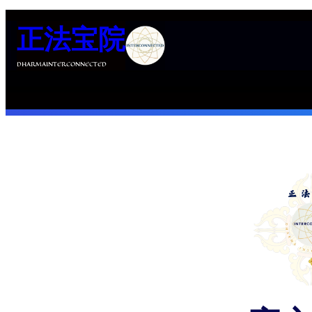
跳
正法宝院
至
内
DHARMAINTERCONNECTED
容