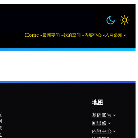
我的空间
内容中心
入网必知
Home
最新要闻
地图
议
基础账号
则
闻思修
策
内容中心
区