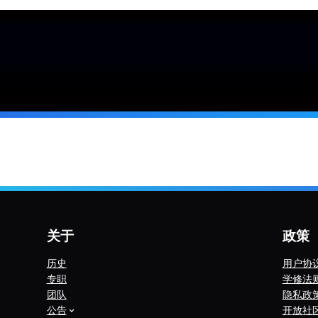
关于
政策
历史
用户协
专职
学修法
团队
隐私政
公告
开放社