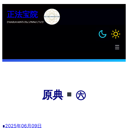
跳
正法宝院
至
内
DHARMAINTERCONNECTED
容
原典
㊅
∎
2025年06月09日