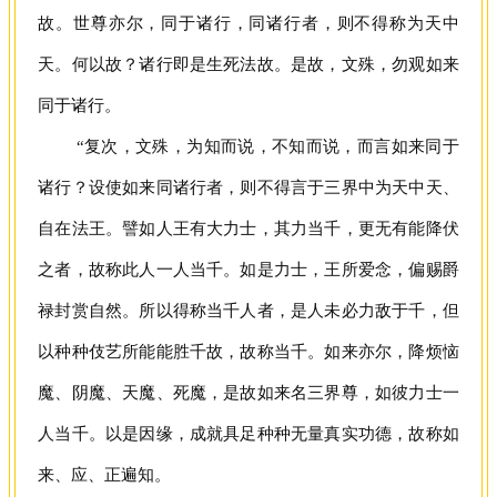
故。世尊亦尔，同于诸行，同诸行者，则不得称为天中
天。何以故？诸行即是生死法故。是故，文殊，勿观如来
同于诸行。
“复次，文殊，为知而说，不知而说，而言如来同于
诸行？设使如来同诸行者，则不得言于三界中为天中天、
自在法王。譬如人王有大力士，其力当千，更无有能降伏
之者，故称此人一人当千。如是力士，王所爱念，偏赐爵
禄封赏自然。所以得称当千人者，是人未必力敌于千，但
以种种伎艺所能能胜千故，故称当千。如来亦尔，降烦恼
魔、阴魔、天魔、死魔，是故如来名三界尊，如彼力士一
人当千。以是因缘，成就具足种种无量真实功德，故称如
来、应、正遍知。