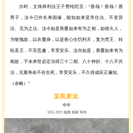
尔时，文殊师利法王子赞纯陀言：“善哉！善哉！善
男子，汝今已作长寿因缘，能知如来是常住法、不变异
法、无为之法。汝今如是善覆如来有为之相，如彼火人，
为惭愧故，以衣覆身，以是善心生忉利天，复为梵王、转
轮圣王，不至恶趣，常受安乐。汝亦如是，善覆如来有为
相故，于未来世必定当得三十二相、八十种好、十八不共
法，无量寿命不在生死，常受安乐，不久得成应正遍知。
（余略）”
宝院新设
1852-1921 瑞典 画家 等待