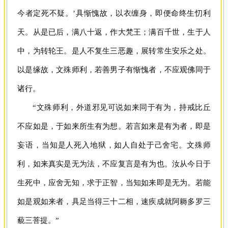
今者定死不疑。’具惭愧故，以衣缠身，即便命终生忉利
天。从是已后，满八十返，作大梵王；满百千世，生于人
中，为转轮王。是人不复生三恶趣，展转常生安乐之处。
以是缘故，文殊师利，若善男子有惭愧者，不应观佛同于
诸行。
“文殊师利，外道邪见可说如来同于有为，持戒比丘
不应如是，于如来所生有为想。若言如来是有为者，即是
妄语，当知是人死入地狱，如人自处于己舍宅。文殊师
利，如来真实是无为法，不应复言是有为也。汝从今日于
生死中，应舍无知，求于正智，当知如来即是无为。若能
如是观如来者，具足当得三十二相，速疾成就阿耨多罗三
藐三菩提。”