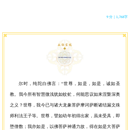
9 分
｜
1,768字
尔时，纯陀白佛言：“世尊，如是，如是，诚如圣
教。我今所有智慧微浅犹如蚊虻，何能思议如来涅槃深奥
之义？世尊，我今已与诸大龙象菩萨摩诃萨断诸结漏文殊
师利法王子等。世尊，譬如幼年初得出家，虽未受具，即
堕僧数；我亦如是，以佛菩萨神通力故，得在如是大菩萨