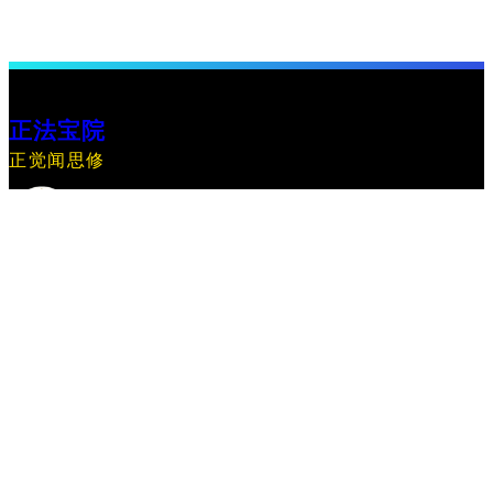
正法宝院
正觉闻思修
搜
索
Facebook
X
关于
政策
地图
历史
用户协议
基础账号
专职
学修法则
闻思修
团队
隐私政策
内容中心
公告
开放社区
快捷赞助