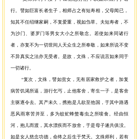
行。譬如巨富长者生子，相师占之有短寿相，父母闻已，
知其不任绍继家嗣，不复爱重，视如刍草。夫短寿者，不
为沙门、婆罗门等男女大小之所敬念。若使如来同诸行
者，亦复不为一切世间人天众生之所奉敬，如来所说不变
不异真实之法亦无受者。是故，文殊，不应说言如来同于
一切诸行。
“复次，文殊，譬如贫女，无有居家救护之者，加复
病苦饥渴所逼，游行乞丐，止他客舍，寄生一子，是客舍
主驱逐令去。其产未久，携抱是儿欲至他国，于其中路遇
恶风雨寒苦并至，多为蚊虻蜂螫毒虫之所唼食。经由恒
河，抱儿而渡，其水漂疾而不放舍，于是母子遂共俱没。
如是女人慈念功德，命终之后生于梵天。文殊师利，若有