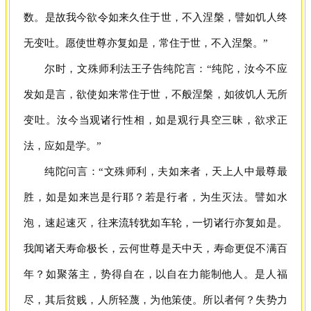
数。是故我今欲令如来久住于世，不入涅槃，譬如饥人终
无变吐。愿使世尊亦复如是，常住于世，不入涅槃。”
尔时，文殊师利法王子告纯陀言：“纯陀，汝今不应
发如是言，欲使如来常住于世，不般涅槃，如彼饥人无所
变吐。汝今当观诸行性相，如是观行具空三昧，欲求正
法，应如是学。”
纯陀问言：“文殊师利，夫如来者，天上人中最尊最
胜，如是如来岂是行耶？若是行者，为生灭法。譬如水
泡，速起速灭，往来流转犹如车轮，一切诸行亦复如是。
我闻诸天寿命极长，云何世尊是天中天，寿命更促不满百
年？如聚落主，势得自在，以自在力能制他人。是人福
尽，其后贫贱，人所轻蔑，为他策使。所以者何？失势力