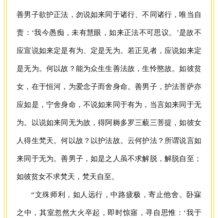
善男子欲护正法，勿说如来同于诸行、不同诸行，唯当自
责：‘我今愚痴，未有慧眼，如来正法不可思议。’是故不
应宣说如来定是有为、定是无为。若正见者，应说如来定
是无为。何以故？能为众生生善法故，生怜愍故。如彼贫
女，在于恒河，为爱念子而舍身命。善男子，护法菩萨亦
应如是，宁舍身命，不说如来同于有为，当言如来同于无
为。以说如来同无为故，得阿耨多罗三藐三菩提，如彼女
人得生梵天。何以故？以护法故。云何护法？所谓说言如
来同于无为。善男子，如是之人虽不求解脱，解脱自至；
如彼贫女不求梵天，梵天自至。
“文殊师利，如人远行，中路疲极，寄止他舍。卧寐
之中，其室忽然大火卒起，即时惊寤，寻自思惟：‘我于