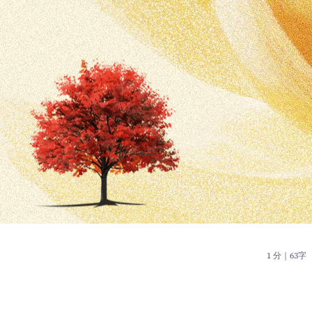
1 分
｜
63字