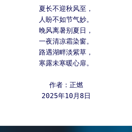
夏长不迎秋风至，
人盼不如节气妙。
晚风离暑别夏日，
一夜清凉霜染窗。
路遇湖畔淡紫草，
寒露未寒暖心扉。
作者：正燃
2025年10月8日