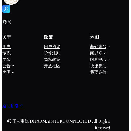
搜
索
Facebook
X
关于
政策
地图
历史
用户协议
基础账号
专职
学修法则
闻思修
团队
隐私政策
内容中心
公告
开放社区
快捷赞助
声明
我要充值
返回顶部 ↑
Ⓒ
正法宝院 DHARMAINTERCONNECTED All Rights
Reserved