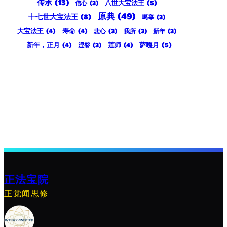
传承
(13)
八世大宝法王
(5)
信心
(3)
原典
(49)
十七世大宝法王
(8)
噶举
(3)
大宝法王
(4)
寿命
(4)
悲心
(3)
我所
(3)
新年
(3)
新年，正月
(4)
莲师
(4)
萨嘎月
(5)
涅磐
(3)
正法宝院
正觉闻思修