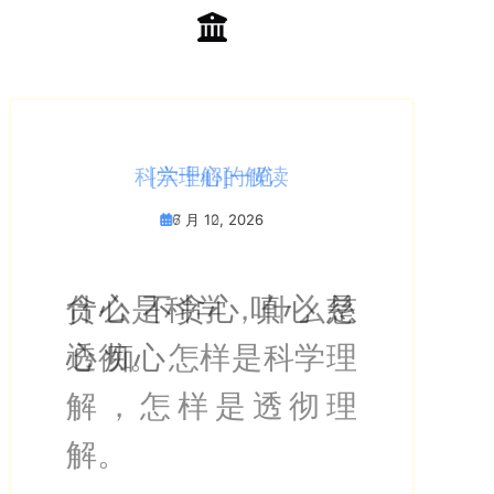
如何阅习《每日一经》
科学理解的解读
每日一经③⓪
每日一经⓶⓽
每日一经⓶⓼
每日一经⓶⓻
每日一经⓶⓺
每日一经⓶⓹
每日一经⓶⓸
每日一经⓶⓷
每日一经⓶⓶
每日一经⓶⓵
每日一经②⓪
每日一经⓵⓽
每日一经⓵⓼
每日一经⓵⓻
每日一经⓵⓺
每日一经⓵⓹
每日一经⓵⓸
每日一经⓵⓷
每日一经⓵⓶
每日一经⓵⓵
[六十心]一览
每日一经⓾
每日一经⓽
每日一经⓼
每日一经⓻
每日一经⓺
每日一经⓹
每日一经⓸
每日一经⓷
每日一经⓶
每日一经⓵
萨嘎月
4 月 30, 2026
4 月 29, 2026
4 月 28, 2026
4 月 26, 2026
4 月 25, 2026
4 月 24, 2026
4 月 23, 2026
4 月 22, 2026
4 月 20, 2026
6 月 12, 2026
4 月 19, 2026
4 月 18, 2026
4 月 16, 2026
4 月 15, 2026
4 月 14, 2026
4 月 13, 2026
4 月 12, 2026
4 月 10, 2026
7 月 10, 2026
4 月 27, 2026
4 月 21, 2026
5 月 17, 2026
4 月 17, 2026
4 月 11, 2026
5 月 9, 2026
5 月 6, 2026
5 月 5, 2026
5 月 4, 2026
5 月 3, 2026
5 月 2, 2026
4 月 9, 2026
4 月 8, 2026
5 月 7, 2026
5 月 1, 2026
什么是科学，什么是
贪心 不贪心 嗔心 慈
自今日起，在本院闻
人人都能有收获的简
若一生度此三妄执。
问曰。前说自在天等
以善修瑜伽故。现觉
至此第四心时。名究
如物不自作。若更有
愚童义如前说。凡夫
谓空是真解脱因。宜
此智成就。即是毗卢
故云。若得此三昧
故云。若得此三昧
一切分段中求不可得
所以者何。性同虚空
如来应正等觉。非青
菩提心名为一向志求
今行者观心实相。亦
云何死...。云何不善
云何狂...。云何
...四颠倒。谓于无常
云何意地。此亦五相
云何瑜伽师地？
问意言。云何令我
世尊云何如来应供正
平等法门。则此经之
此等大众。前后围绕
此四菩萨。即是佛身
所以云菩萨身者。谓
如是智印。唯佛与佛
二乘虽破三毒。亦不
行者以此三方便。自
真言,...,咒
透彻。 怎样是科学理
心 痴心
思修空间的经教组的
明指导。
则一生成佛。...。 唯
皆是邪计。今复云归
此法。而为世间之。
竟一切智地。
作者。则不名自在。
者正译应云异生。
应供养承事。皆应广
遮那心佛现前。故云
者。即与诸佛菩萨同
者。即与诸佛菩萨同
者。即是摩诃般若等
即同于心。性同于心
非黄。非赤非白。非
一切智智。若一切智
复如是。出过一切戏
心死...。...若行不善业
梦...。.云何觉...。云
常倒。于苦乐倒。于
应知。谓自性故。彼
等。逮得如是自觉之
遍知。得一切智智。
大意也。 ... 复非无因
大日世尊。以无量身
四德。
本行菩萨道时。次第
乃能持之。
了了尽。如盛香器余
净三业。
解，怎样是透彻理
六十心空间⇱开始
有此一门。诱进群迷
依此等是世间胜心。
唯此是究竟道。更无
说。
正等觉显现。梵本云
等住。当知行人。则
等住。当知行人。则
中。...若入此门。即
即同菩提。如是秘密
红紫非水精色。非长
智。即是菩提心者。
论如净虚空。...菩提
者.....。造善业者...。...
何醒...。云何离欲...。
不净净倒。于无我我
所依故。彼所缘故。
慧。云何得此慧已。
乃至如是智慧。以何
缘而得成就。何以
又意供养恭敬。为听
修行地波罗蜜。乃至
气故在。又如草木薪
解。
《每日一经》第三十
出于火宅。是处无复
与前有何异耶。...心
余道。
三藐三佛陀菩提现
是位同大觉也。以其
是位同大觉也。以其
是初入一切如来境
主。心虚空界菩提三
非短非圆非方。非明
此中谁为能求谁为所
心。即是白净信心义
彼于尔时。颠倒谓造
云何离欲退...。云何
倒。
彼助伴故。彼作业
能为无量众生。广演
为因。云何为根。...
故。内因外缘随有所
法故。
第十一地。当知后
火。以力薄故。灰炭