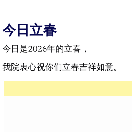
今日立春
今日是2026年的立春，
我院衷心祝你们立春吉祥如意。