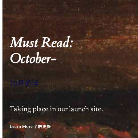
Must Read:
October-
10月必读
Taking place in our launch site.
Learn More 了解更多