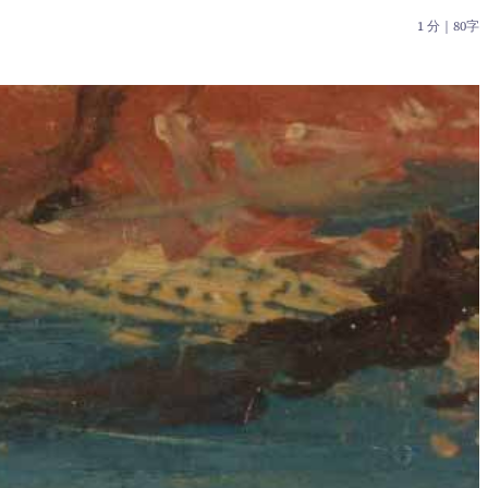
1 分
｜
80字