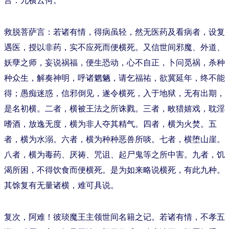
救脱菩萨言：若诸有情，得病虽轻，然无医药及看病者，设复
遇医，授以非药，实不应死而便横死。又信世间邪魔、外道、
妖孽之师，妄说祸福，便生恐动，心不自正，卜问觅祸，杀种
种众生，解奏神明，呼诸魍魉，请乞福祐，欲冀延年，终不能
得；愚痴迷惑，信邪倒见，遂令横死，入于地狱，无有出期，
是名初横。二者，横被王法之所诛戮。三者，畋猎嬉戏，耽淫
嗜酒，放逸无度，横为非人夺其精气。四者，横为火焚。五
者，横为水溺。六者，横为种种恶兽所啖。七者，横堕山崖。
八者，横为毒药、厌祷、咒诅、起尸鬼等之所中害。九者，饥
渴所困，不得饮食而便横死。是为如来略说横死，有此九种。
其馀复有无量诸横，难可具说。
复次，阿难！彼琰魔王主领世间名籍之记。若诸有情，不孝五