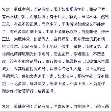
复次，曼殊室利，若诸有情，虽于如来受诸学处，而破尸罗；
有虽不破尸罗，而破轨则；有于尸罗、轨则，虽得不坏，然毁
正见；有虽不毁正见，而弃多闻，于佛所说契经深义不能解
了；有虽多闻而增上慢，由增上慢覆蔽心故，自是非他，嫌谤
正法，为魔伴党。如是愚人，自行邪见，复令无量俱胝有情，
堕大险坑。此诸有情，应于地狱、傍生、鬼趣，流转无穷。若
得闻此药师琉璃光如来名号，便舍恶行，修诸善法，不堕恶
趣，设有不能舍诸恶行，修行善法，堕恶趣者，以彼如来本愿
威力，令其现前暂闻名号，从彼命终还生人趣，得正见精进，
善调意乐，便能舍家趣于非家，如来法中，受持学处，无有毁
犯；正见多闻，解甚深义，离增上慢，不谤正法，不为魔伴，
渐次修行诸菩萨行，速得圆满。
复次，曼殊室利！若诸有情，悭贪嫉妒，自赞毁他，当堕三恶