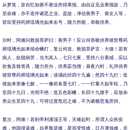
从梦觉，皆自忆知善不善业所得果报。由自证见业果报故，乃
至命难，亦不造作诸恶之业。是故，净信善男子、善女人等，
皆应受持药师琉璃光如来名号，随力所能，恭敬供养。
尔时，阿难问救脱菩萨曰：善男子！应云何恭敬供养彼世尊药
师琉璃光如来续命幡灯，复云何造。救脱菩萨言：大德！若有
病人，欲脱病苦，当为其人，七日七夜，受持八分斋戒，应以
饮食及馀资具，随力所办，供养苾刍僧；昼夜六时，礼拜供养
彼世尊药师琉璃光如来；读诵此经四十九遍；然四十九灯；造
彼如来形像七躯，一一像前各置七灯，一一灯量大如车轮，乃
至四十九日，光明不绝；造五色彩幡，长四十九搩手，应放杂
类众生至四十九；可得过度危厄之难，不为诸横恶鬼所持。
复次，阿难！若刹帝利灌顶王等，灾难起时，所谓人众疾疫
难，他国侵逼难，自界叛逆难，星宿变怪难，日月薄蚀难，非