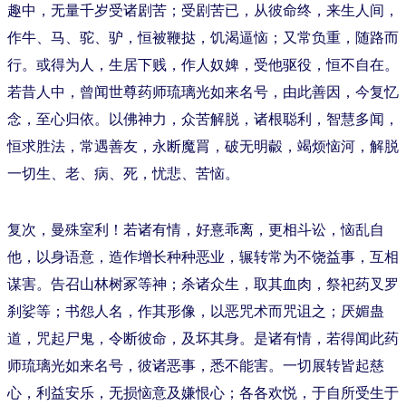
趣中，无量千岁受诸剧苦；受剧苦已，从彼命终，来生人间，
作牛、马、驼、驴，恒被鞭挞，饥渴逼恼；又常负重，随路而
行。或得为人，生居下贱，作人奴婢，受他驱役，恒不自在。
若昔人中，曾闻世尊药师琉璃光如来名号，由此善因，今复忆
念，至心归依。以佛神力，众苦解脱，诸根聪利，智慧多闻，
恒求胜法，常遇善友，永断魔罥，破无明㲉，竭烦恼河，解脱
一切生、老、病、死，忧悲、苦恼。
复次，曼殊室利！若诸有情，好憙乖离，更相斗讼，恼乱自
他，以身语意，造作增长种种恶业，辗转常为不饶益事，互相
谋害。告召山林树冢等神；杀诸众生，取其血肉，祭祀药叉罗
刹娑等；书怨人名，作其形像，以恶咒术而咒诅之；厌媚蛊
道，咒起尸鬼，令断彼命，及坏其身。是诸有情，若得闻此药
师琉璃光如来名号，彼诸恶事，悉不能害。一切展转皆起慈
心，利益安乐，无损恼意及嫌恨心；各各欢悦，于自所受生于