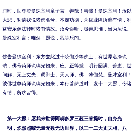
尔时，世尊赞曼殊室利童子言：善哉！善哉！曼殊室利！汝以
大悲，劝请我说诸佛名号、本愿功德，为拔业障所缠有情，利
益安乐像法转时诸有情故。汝今谛听，极善思惟，当为汝说。
曼殊室利言：唯然！愿说，我等乐闻。
佛告曼殊室利：东方去此过十殑伽沙等佛土，有世界名净琉
璃，佛号药师琉璃光如来、应、正等觉、明行圆满、善逝、世
间解、无上丈夫、调御士、天人师、佛、薄伽梵。曼殊室利！
彼佛世尊药师琉璃光如来，本行菩萨道时，发十二大愿，令诸
有情，所求皆得。
第一大愿：愿我来世得阿耨多罗三藐三菩提时，自身光
明，炽然照曜无量无数无边世界，以三十二大丈夫相、八