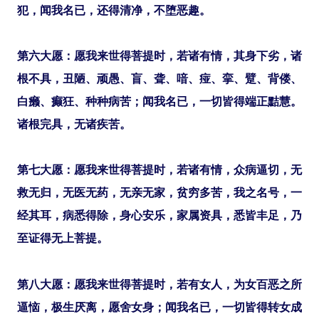
犯，闻我名已，还得清净，不堕恶趣。
第六大愿：愿我来世得菩提时，若诸有情，其身下劣，诸
根不具，丑陋、顽愚、盲、聋、喑、痖、挛、躄、背偻、
白癞、癫狂、种种病苦；闻我名已，一切皆得端正黠慧。
诸根完具，无诸疾苦。
第七大愿：愿我来世得菩提时，若诸有情，众病逼切，无
救无归，无医无药，无亲无家，贫穷多苦，我之名号，一
经其耳，病悉得除，身心安乐，家属资具，悉皆丰足，乃
至证得无上菩提。
第八大愿：愿我来世得菩提时，若有女人，为女百恶之所
逼恼，极生厌离，愿舍女身；闻我名已，一切皆得转女成