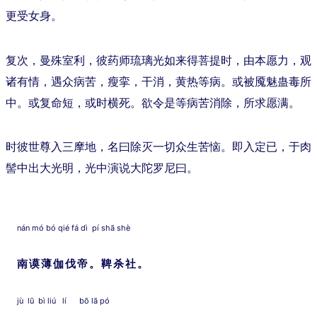
更受女身。
复次，曼殊室利，彼药师琉璃光如来得菩提时，由本愿力，观
诸有情，遇众病苦，瘦挛，干消，黄热等病。或被魇魅蛊毒所
中。或复命短，或时横死。欲令是等病苦消除，所求愿满。
时彼世尊入三摩地，名曰除灭一切众生苦恼。即入定已，于肉
髻中出大光明，光中演说大陀罗尼曰。
nán mó bó qié fá dì pí shā shè
南谟薄伽伐帝。鞞杀社。
jù lū bì liú lí bō lā pó