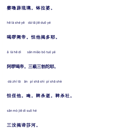
窭噜薜琉璃。钵拉婆。
hē là shé yě dá tā jiē duō yé
喝啰阇帝。怛他揭多耶。
ā là hē dì sān miǎo bó tuó yé
阿啰喝帝。三藐三勃陀耶。
dá zhí tā ǎn pí shā shì pí shā shè
怛侄他。唵。鞞杀逝。鞞杀社。
sān mò jiē dì suō hé
三没揭谛莎河。