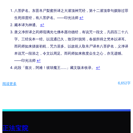
八菩萨名。东晋帛尸梨蜜所译之大灌顶神咒经，第十二灌顶章句拨除过罪
生死得度经，有八菩萨名。——印光法师
↩︎
藏本译为神通。
↩︎
唐义净所译之药师琉璃光七佛本愿功德经，有说咒一段文，凡四百二十八
字。三经实本一经。以流通已久，致贝叶脱简，各据所得之梵本以译耳。
而药师如来拯拔初机，咒力居多。以故前人取帛尸译本八菩萨名，义净译
本说咒一段添之，令文以周足。而药师如来救度众生之心，亦无遗憾。
——印光法师
↩︎
此段「復次，阿难！彼琰魔王……」藏文版未收录。
↩︎
6,652字
阅读更多
：
药
师
经
正法宝院