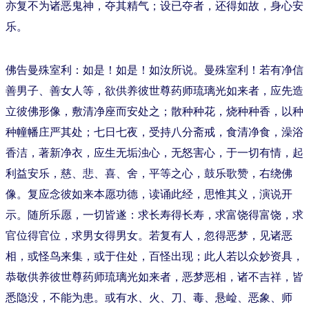
亦复不为诸恶鬼神，夺其精气；设已夺者，还得如故，身心安
乐。
佛告曼殊室利：如是！如是！如汝所说。曼殊室利！若有净信
善男子、善女人等，欲供养彼世尊药师琉璃光如来者，应先造
立彼佛形像，敷清净座而安处之；散种种花，烧种种香，以种
种幢幡庄严其处；七日七夜，受持八分斋戒，食清净食，澡浴
香洁，著新净衣，应生无垢浊心，无怒害心，于一切有情，起
利益安乐，慈、悲、喜、舍，平等之心，鼓乐歌赞，右绕佛
像。复应念彼如来本愿功德，读诵此经，思惟其义，演说开
示。随所乐愿，一切皆遂：求长寿得长寿，求富饶得富饶，求
官位得官位，求男女得男女。若复有人，忽得恶梦，见诸恶
相，或怪鸟来集，或于住处，百怪出现；此人若以众妙资具，
恭敬供养彼世尊药师琉璃光如来者，恶梦恶相，诸不吉祥，皆
悉隐没，不能为患。或有水、火、刀、毒、悬崄、恶象、师