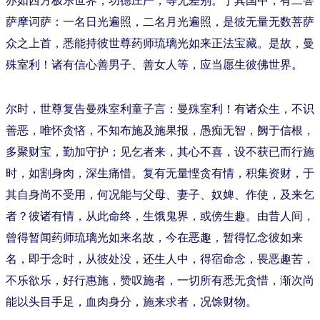
萨摩诃萨：一名日光遍照，二名月光遍照，是彼无量无数菩萨
众之上首，悉能持彼世尊药师琉璃光如来正法宝藏。是故，曼
殊室利！诸有信心善男子、善女人等，应当愿生彼佛世界。
尔时，世尊复告曼殊室利童子言：曼殊室利！有诸众生，不识
善恶，唯怀贪悋，不知布施及施果报，愚痴无智，阙于信根，
多聚财宝，勤加守护；见乞者来，其心不喜，设不获已而行施
时，如割身肉，深生痛惜。复有无量悭贪有情，积集资财，于
其自身尚不受用，何况能与父母、妻子、奴婢、作使，及来乞
者？彼诸有情，从此命终，生饿鬼界，或傍生趣。由昔人间，
曾得暂闻药师琉璃光如来名故，今在恶趣，暂得忆念彼如来
名，即于念时，从彼处没，还生人中，得宿命念，畏恶趣苦，
不乐欲乐，好行惠施，赞叹施者，一切所有悉无贪惜，渐次尚
能以头目手足，血肉身分，施来求者，况馀财物。