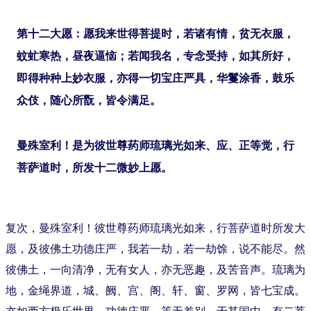
第十二大愿：愿我来世得菩提时，若诸有情，贫无衣服，
蚊虻寒热，昼夜逼恼；若闻我名，专念受持，如其所好，
即得种种上妙衣服，亦得一切宝庄严具，华鬘涂香，鼓乐
众伎，随心所翫，皆令满足。
曼殊室利！是为彼世尊药师琉璃光如来、应、正等觉，行
菩萨道时，所发十二微妙上愿。
复次，曼殊室利！彼世尊药师琉璃光如来，行菩萨道时所发大
愿，及彼佛土功德庄严，我若一劫，若一劫馀，说不能尽。然
彼佛土，一向清净，无有女人，亦无恶趣，及苦音声。琉璃为
地，金绳界道，城、阙、宫、阁、轩、窗、罗网，皆七宝成。
亦如西方极乐世界，功德庄严，等无差别。于其国中，有二菩