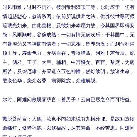
时风雨难，过时不雨难。彼刹帝利灌顶王等，尔时应于一切有
情起慈悲心，赦诸系闭；依前所说供养之法，供养彼世尊药师
琉璃光如来。由此善根，及彼如来本愿力故，令其国界即得安
隐：风雨顺时，谷稼成熟；一切有情无病欢乐；于其国中，无
有暴虐药叉等神恼有情者；一切恶相，皆即隐没；而刹帝利灌
顶王等，寿命色力，无病自在，皆得增益。阿难！若帝后、妃
主、储君、王子、大臣、辅相、中宫婇女、百官、黎庶，为病
所苦，及馀厄难；亦应造立五色神幡，然灯续明，放诸生命，
散杂色华，烧众名香，病得除愈，众难解脱。
尔时，阿难问救脱菩萨言：善男子！云何已尽之命而可增益。
救脱菩萨言：大德！汝岂不闻如来说有九横死耶。是故劝造续
命幡灯，修诸福德；以修福故，尽其寿命，不经苦患。阿难问
言：九横云何。