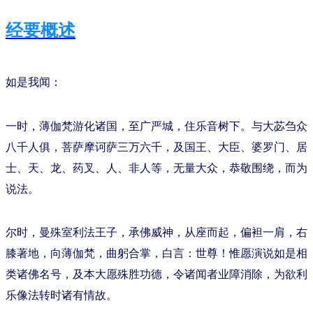
经要概述
如是我闻：
一时，薄伽梵游化诸国，至广严城，住乐音树下。与大苾刍众
八千人俱，菩萨摩诃萨三万六千，及国王、大臣、婆罗门、居
士、天、龙、药叉、人、非人等，无量大众，恭敬围绕，而为
说法。
尔时，曼殊室利法王子，承佛威神，从座而起，偏袒一肩，右
膝著地，向薄伽梵，曲躬合掌，白言：世尊！惟愿演说如是相
类诸佛名号，及本大愿殊胜功德，令诸闻者业障消除，为欲利
乐像法转时诸有情故。