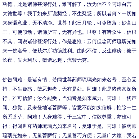
功德，此是诸佛甚深行处，难可解了，汝为信不？阿难白言：
大德世尊！我于如来所说契经，不生疑惑；所以者何？一切如
来身语意业，无不清净。世尊！此日月轮，可令堕落；妙高山
王，可使倾动，诸佛所言，无有异也。世尊！有诸众生，信根
不具，闻说诸佛甚深行处，作是思惟：云何但念药师琉璃光如
来一佛名号，便获尔所功德胜利。由此不信，反生诽谤；彼于
长夜，失大利乐，堕诸恶趣，流转无穷。
佛告阿难：是诸有情，若闻世尊药师琉璃光如来名号，至心受
持，不生疑惑，堕恶趣者，无有是处。阿难！此是诸佛甚深所
行，难可信解；汝今能受，当知皆是如来威力。阿难！一切声
闻、独觉，及未登地诸菩萨等，皆悉不能如实信解；惟除一生
所系菩萨。阿难！人身难得，于三宝中，信敬尊重，亦难可
得；得闻世尊药师琉璃光如来名号，复难于是。阿难！彼药师
琉璃光如来，无量菩萨行；无量善巧方便；无量广大愿；我若