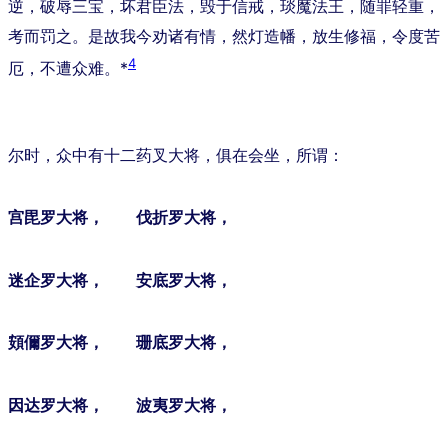
逆，破辱三宝，坏君臣法，毁于信戒，琰魔法王，随罪轻重，
考而罚之。是故我今劝诸有情，然灯造幡，放生修福，令度苦
4
厄，不遭众难。*
尔时，众中有十二药叉大将，俱在会坐，所谓：
宫毘罗大将， 伐折罗大将，
迷企罗大将， 安底罗大将，
頞儞罗大将， 珊底罗大将，
因达罗大将， 波夷罗大将，