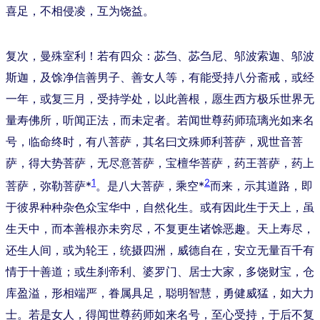
喜足，不相侵凌，互为饶益。
复次，曼殊室利！若有四众：苾刍、苾刍尼、邬波索迦、邬波
斯迦，及馀净信善男子、善女人等，有能受持八分斋戒，或经
一年，或复三月，受持学处，以此善根，愿生西方极乐世界无
量寿佛所，听闻正法，而未定者。若闻世尊药师琉璃光如来名
号，临命终时，有八菩萨，其名曰文殊师利菩萨，观世音菩
萨，得大势菩萨，无尽意菩萨，宝檀华菩萨，药王菩萨，药上
1
2
菩萨，弥勒菩萨*
。是八大菩萨，乘空*
而来，示其道路，即
于彼界种种杂色众宝华中，自然化生。或有因此生于天上，虽
生天中，而本善根亦未穷尽，不复更生诸馀恶趣。天上寿尽，
还生人间，或为轮王，统摄四洲，威德自在，安立无量百千有
情于十善道；或生刹帝利、婆罗门、居士大家，多饶财宝，仓
库盈溢，形相端严，眷属具足，聪明智慧，勇健威猛，如大力
士。若是女人，得闻世尊药师如来名号，至心受持，于后不复