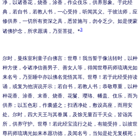
净，以诸香花，烧香，涂香，作众伎乐，供养形象。于此经
典，若自书，若教人书，一心受持，听闻其义。于彼法师，应
修供养，一切所有资深之具，悉皆施与，勿令乏少。如是便蒙
3
诸佛护念，所求愿满，乃至菩提。*
尔时，曼殊室利童子白佛言：世尊！我当誓于像法转时，以种
种方便，令诸净信善男子、善女人等，得闻世尊药师琉璃光如
来名号，乃至睡中亦以佛名觉悟其耳。世尊！若于此经受持读
诵，或复为他演说开示；若自书，若教人书；恭敬尊重，以种
种花香、涂香、末香、烧香、花鬘、璎珞、幡盖、伎乐，而为
供养；以五色彩，作囊盛之；扫洒净处，敷设高座，而用安
处。尔时，四大天王与其眷属，及馀无量百千天众，皆诣其
所，供养守护。世尊！若此经宝流行之处，有能受持，以彼世
尊药师琉璃光如来本愿功德，及闻名号，当知是处无复横死；