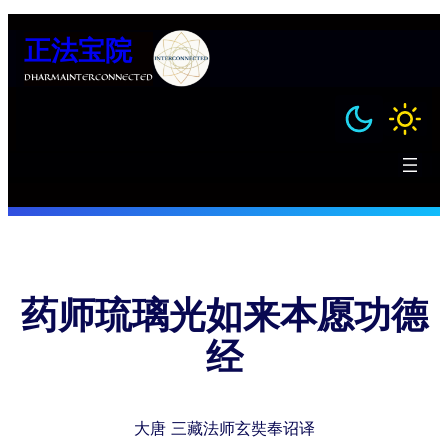
跳
正法宝院
至
内
DHARMAINTERCONNECTED
容
药师琉璃光如来本愿功德
经
大唐 三藏法师玄奘奉诏译