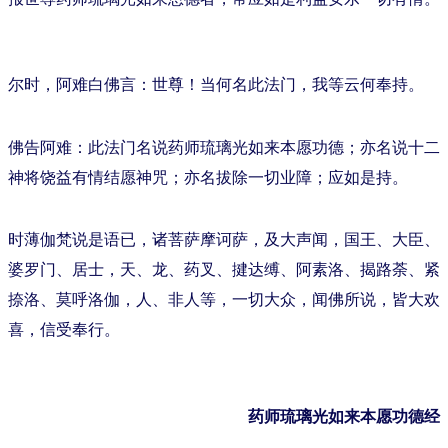
尔时，阿难白佛言：世尊！当何名此法门，我等云何奉持。
佛告阿难：此法门名说药师琉璃光如来本愿功德；亦名说十二
神将饶益有情结愿神咒；亦名拔除一切业障；应如是持。
时薄伽梵说是语已，诸菩萨摩诃萨，及大声闻，国王、大臣、
婆罗门、居士，天、龙、药叉、揵达缚、阿素洛、揭路荼、紧
捺洛、莫呼洛伽，人、非人等，一切大众，闻佛所说，皆大欢
喜，信受奉行。
药师琉璃光如来本愿功德经