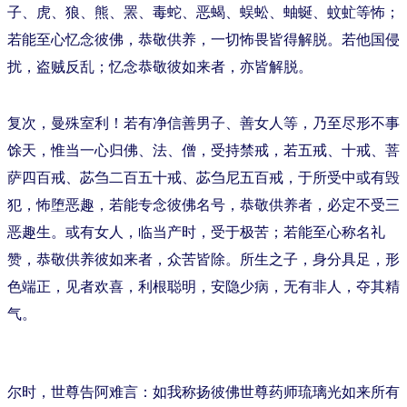
子、虎、狼、熊、罴、毒蛇、恶蝎、蜈蚣、蚰蜒、蚊虻等怖；
若能至心忆念彼佛，恭敬供养，一切怖畏皆得解脱。若他国侵
扰，盗贼反乱；忆念恭敬彼如来者，亦皆解脱。
复次，曼殊室利！若有净信善男子、善女人等，乃至尽形不事
馀天，惟当一心归佛、法、僧，受持禁戒，若五戒、十戒、菩
萨四百戒、苾刍二百五十戒、苾刍尼五百戒，于所受中或有毁
犯，怖堕恶趣，若能专念彼佛名号，恭敬供养者，必定不受三
恶趣生。或有女人，临当产时，受于极苦；若能至心称名礼
赞，恭敬供养彼如来者，众苦皆除。所生之子，身分具足，形
色端正，见者欢喜，利根聪明，安隐少病，无有非人，夺其精
气。
尔时，世尊告阿难言：如我称扬彼佛世尊药师琉璃光如来所有