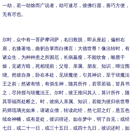
一劫，若一劫馀而广说者，劫可速尽，彼佛行愿，善巧方便，
无有尽也。
尔时，众中有一菩萨摩诃萨，名曰救脱，即从座起，偏袒右
肩，右膝著地，曲躬合掌而白佛言：大德世尊！像法转时，有
诸众生，为种种患之所困厄，长病羸瘦，不能饮食，喉唇干
燥，见诸方暗，死相现前；父母、亲属、朋友、知识，啼泣围
绕。然彼自身，卧在本处，见琰魔使，引其神识，至于琰魔法
王之前；然诸有情，有俱生神，随其所作，若罪若福，皆具书
之，尽持授与琰魔法王。尔时，彼王推问其人，算计所作，随
其罪福而处断之。时，彼病人亲属、知识，若能为彼归依世尊
药师琉璃光如来，请诸众僧，转读此经，然七层之灯，悬五色
续命神幡，或有是处，彼识得还。如在梦中，明了自见；或经
七日，或二十一日，或三十五日，或四十九日，彼识还时，如