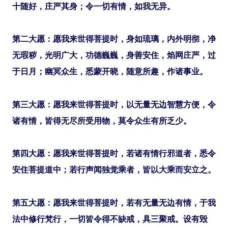
十随好，庄严其身；令一切有情，如我无异。
第二大愿：愿我来世得菩提时，身如琉璃，内外明彻，净
无瑕秽，光明广大，功德巍巍，身善安住，焰网庄严，过
于日月；幽冥众生，悉蒙开晓，随意所趣，作诸事业。
第三大愿：愿我来世得菩提时，以无量无边智慧方便，令
诸有情，皆得无尽所受用物，莫令众生有所乏少。
第四大愿：愿我来世得菩提时，若诸有情行邪道者，悉令
安住菩提道中；若行声闻独觉乘者，皆以大乘而安立之。
第五大愿：愿我来世得菩提时，若有无量无边有情，于我
法中修行梵行，一切皆令得不缺戒，具三聚戒。设有毁