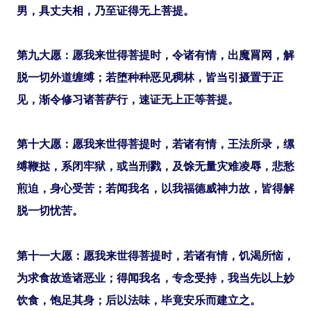
男，具丈夫相，乃至证得无上菩提。
第九大愿：愿我来世得菩提时，令诸有情，出魔罥网，解
脱一切外道缠缚；若堕种种恶见稠林，皆当引摄置于正
见，渐令修习诸菩萨行，速证无上正等菩提。
第十大愿：愿我来世得菩提时，若诸有情，王法所录，缧
缚鞭挞，系闭牢狱，或当刑戮，及馀无量灾难凌辱，悲愁
煎迫，身心受苦；若闻我名，以我福德威神力故，皆得解
脱一切忧苦。
第十一大愿：愿我来世得菩提时，若诸有情，饥渴所恼，
为求食故造诸恶业；得闻我名，专念受持，我当先以上妙
饮食，饱足其身；后以法味，毕竟安乐而建立之。